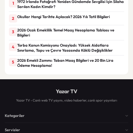
1972 İrlanda Fotoğrafı Yeniden Gündemde Sevgilisi İçin Silaha
1
Sarılan Kadın Kimdir?
Okullar Hangi Tarihte Açılacak? 2026 Yılı Tatil Bilgileri
2
2026 Ocak Emeklilik Temel Maaş Hesaplama Tablosu ve
3
Bilgileri
Torba Kanun Komisyonu Onayladı: Yüksek Aidatlara
4
Sınırlama, Tapu ve Çevre Yasasında Köklü Değişiklikler
2026 Emekli Zammı: Taban Maaş Bilgileri ve 20 Bin Lira
5
Ödeme Hesaplama!
Yazar TV
Yazar TV - Canlı web TV yayını, video haberler, canlı spor yayınları
Kategoriler
Servisler