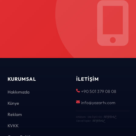
KURUMSAL
İLETIŞIM
+90 501 379 08 08
Hakkımızda
info@yazartv.com
Künye
Reklam
eNews · Geliştirici
KEYDAL
·
Developer
KEYDAL
KVKK