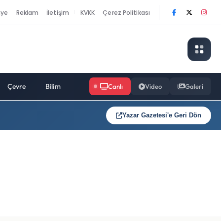
nye
Reklam
İletişim
KVKK
Çerez Politikası
|
Çevre
Bilim
Canlı
Video
Galeri
Yazar Gazetesi'e Geri Dön