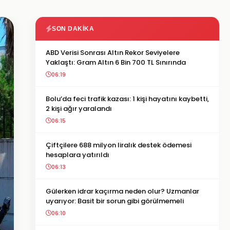
SON DAKIKA
ABD Verisi Sonrası Altın Rekor Seviyelere
Yaklaştı: Gram Altın 6 Bin 700 TL Sınırında
06:19
Bolu’da feci trafik kazası: 1 kişi hayatını kaybetti,
2 kişi ağır yaralandı
06:15
Çiftçilere 688 milyon liralık destek ödemesi
hesaplara yatırıldı
06:13
Gülerken idrar kaçırma neden olur? Uzmanlar
uyarıyor: Basit bir sorun gibi görülmemeli
06:10