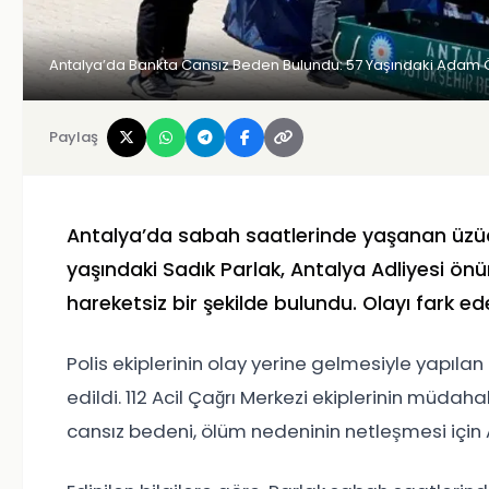
Antalya’da Bankta Cansız Beden Bulundu: 57 Yaşındaki Adam 
Paylaş
Antalya’da sabah saatlerinde yaşanan üzücü 
yaşındaki
Sadık Parlak
, Antalya Adliyesi ön
hareketsiz bir şekilde bulundu. Olayı fark e
Polis ekiplerinin olay yerine gelmesiyle yapılan
edildi. 112 Acil Çağrı Merkezi ekiplerinin müdaha
cansız bedeni, ölüm nedeninin netleşmesi için 