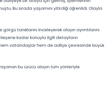
e adliyeye bir dosya için gelmiş, işlemlerinin
tu. Bu sırada yaşamını yitirdiği öğrenildi. Olayla
e görgü tanıklarını inceleyerek olayın ayrıntılarını
sinleşene kadar konuyla ilgili detayların
a hem vatandaşlar hem de adliye çevresinde büyük
e yaşanan bu üzücü olayın tüm yönleriyle