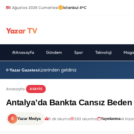
8 Ağustos 2026 Cumartesi
İstanbul 4°C
Yazar TV
Anasayfa
Gündem
Spor
Teknoloji
Maga
üzerinden geldiniz
Yazar Gazetesi
Anasayfa
ASAYIS
Antalya’da Bankta Cansız Beden
5 dk okuma
293 okunma
4 Hazi
E
Yazar Medya
Yayınlanma: