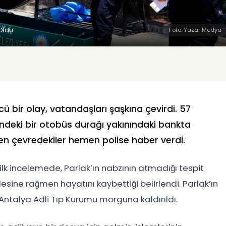
Öldü
Foto: Yazar Medya
bir olay, vatandaşları şaşkına çevirdi. 57
ündeki bir otobüs durağı yakınındaki bankta
den çevredekiler hemen polise haber verdi.
 ilk incelemede, Parlak’ın nabzının atmadığı tespit
lesine rağmen hayatını kaybettiği belirlendi. Parlak’ın
Antalya Adli Tıp Kurumu morguna kaldırıldı.