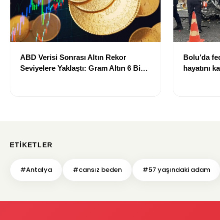
ABD Verisi Sonrası Altın Rekor
Bolu’da fec
Seviyelere Yaklaştı: Gram Altın 6 Bin
hayatını ka
700 TL Sınırında
ETIKETLER
#Antalya
#cansız beden
#57 yaşındaki adam