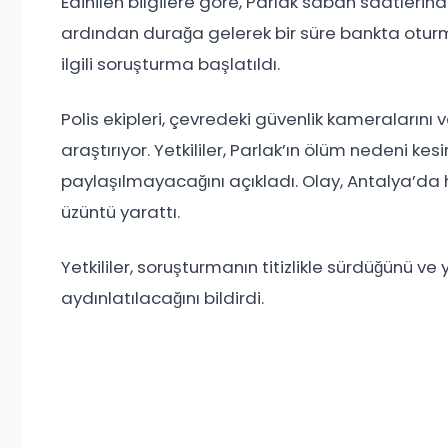
Edinilen bilgilere göre, Parlak sabah saatlerind
ardından durağa gelerek bir süre bankta oturmuş
ilgili soruşturma başlatıldı.
Polis ekipleri, çevredeki güvenlik kameralarını v
araştırıyor. Yetkililer, Parlak’ın ölüm nedeni ke
paylaşılmayacağını açıkladı. Olay, Antalya’d
üzüntü yarattı.
Yetkililer, soruşturmanın titizlikle sürdüğünü v
aydınlatılacağını bildirdi.