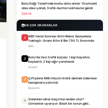
Bolu Dağı Tüneli’nde korku dolu anlar: Otomobil
alev alev yandı, trafik durma noktasına geldi
06:05
EN ÇOK OKUNANLAR
ABD Verisi Sonrası Altın Rekor Seviyelere
1
Yaklaştı: Gram Altın 6 Bin 700 TL Sınırında
Altin
Bolu’da feci trafik kazası: 1 kişi hayatını
2
kaybetti, 2 kişi ağır yaralandı
Asayis
Çiftçilere 688 milyon liralık destek ödemesi
3
hesaplara yatırıldı
Ekonomi
Gülerken idrar kaçırma neden olur?
4
Uzmanlar uyarıyor: Basit bir sorun gibi
görülmemeli