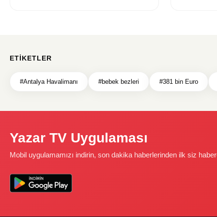
ETIKETLER
#Antalya Havalimanı
#bebek bezleri
#381 bin Euro
Yazar TV Uygulaması
Mobil uygulamamızı indirin, son dakika haberlerinden ilk siz haber