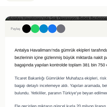
Antalya Havalimanı’nda Şok Operasyon: Bebek Bezlerine Gizlenen 381
Paylaş
Antalya Havalimanı’nda gümrük ekipleri tarafında
bezlerinin içine gizlenmiş büyük miktarda nakit p
bagajında yapılan kontrolde toplam 381 bin 750 eu
Ticaret Bakanlığı Gümrükler Muhafaza ekipleri, risk
bagajı detaylı incelemeye aldı. Yapılan aramada, be
bulundu. Yetkililer, paranın Türkiye’ye beyan edilmed
Ele geçirilen miktarın güncel kurla 20 milyon liran