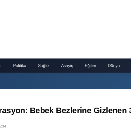
n
Politika
Sağlık
Asayiş
Eğitim
Dünya
asyon: Bebek Bezlerine Gizlenen 3
5:34