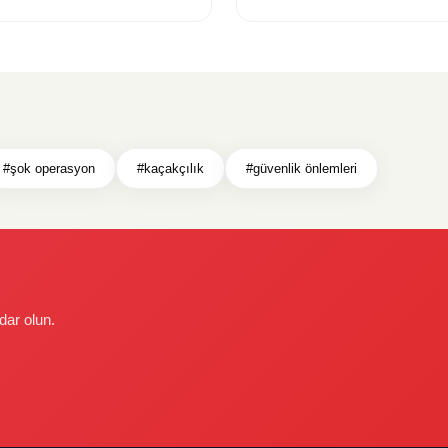
#şok operasyon
#kaçakçılık
#güvenlik önlemleri
dar olun.