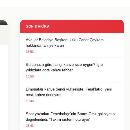
SON DAKIKA
Avcılar Belediye Başkanı Utku Caner Çaykara
hakkında tahliye kararı
15:53
Burcunuza göre hangi kahve size uygun? İşte
yıldızlara göre kahve rehberi
15:50
Limonatalı kahve trendi yükselişte: Ferahlatıcı yeni
nesil kahve deneyimi
15:48
Spor yazarları Fenerbahçe’nin Sturm Graz galibiyetini
değerlendirdi: “Takım sistemi oturuyor”
15:43