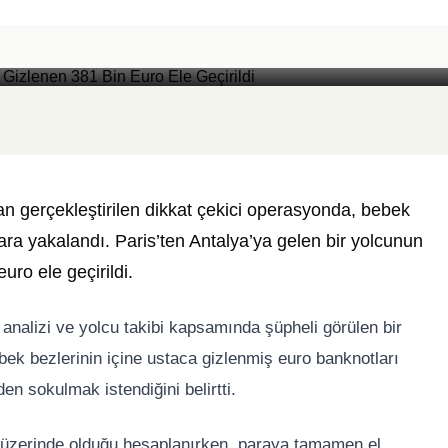
 Bin Euro Ele Geçirildi
Foto: Yazar Medya
n gerçekleştirilen dikkat çekici operasyonda, bebek
ara yakalandı. Paris’ten Antalya’ya gelen bir yolcunun
ro ele geçirildi.
 analizi ve yolcu takibi kapsamında şüpheli görülen bir
bek bezlerinin içine ustaca gizlenmiş euro banknotları
en sokulmak istendiğini belirtti.
ın üzerinde olduğu hesaplanırken, paraya tamamen el