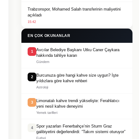
Trabzonspor, Mohamed Salah transferinin maliyetini
açıkladı
15:42
EN ÇOK OKUNANLAR
Avcılar Belediye Başkanı Utku Caner Çaykara
1
hakkında tahliye kararı
Gündem
Burcunuza göre hangi kahve size uygun? İşte
2
yıldızlara göre kahve rehberi
Astroloji
Limonatalı kahve trendi yükselişte: Ferahlatıcı
3
yeni nesil kahve deneyimi
Yemek tarifleri
Spor yazarları Fenerbahçe’nin Sturm Graz
4
galibiyetini değerlendirdi: “Takım sistemi oturuyor”
Futbol