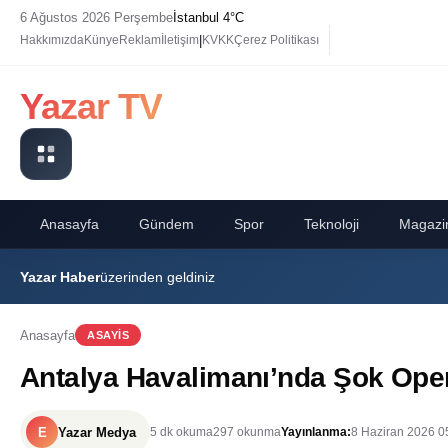
6 Ağustos 2026 Perşembe
İstanbul 4°C
|
Hakkımızda
Künye
Reklam
İletişim
KVKK
Çerez Politikası
Yazar TV
Anasayfa
Gündem
Spor
Teknoloji
Magazi
Yazar Haber
üzerinden geldiniz
Anasayfa
ASAYIS
Antalya Havalimanı’nda Şok Oper
E
Yazar Medya
5 dk okuma
297 okunma
Yayınlanma:
8 Haziran 2026 0