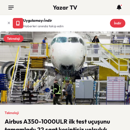
Yazar TV
Uygulamayı İndir
İndir
Haberleri anında takip edin
Teknoloji
Teknoloji
Airbus A350-1000ULR ilk test uçuşunu
tamamladı: 22 saat kesintisiz yolculuk