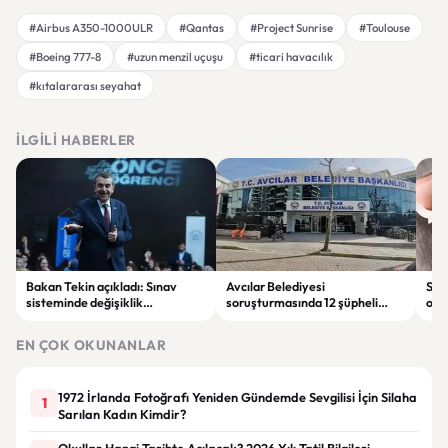
#Airbus A350-1000ULR
#Qantas
#Project Sunrise
#Toulouse
#Boeing 777-8
#uzun menzil uçuşu
#ticari havacılık
#kıtalararası seyahat
İLGILI HABERLER
Bakan Tekin açıkladı: Sınav
Avcılar Belediyesi
Sah
sisteminde değişiklik
soruşturmasında 12 şüpheli
ope
olmayacak, sorular yeni
tutuklandı
tut
müfredata göre hazırlanacak
EN ÇOK OKUNANLAR
1972 İrlanda Fotoğrafı Yeniden Gündemde Sevgilisi İçin Silaha
1
Sarılan Kadın Kimdir?
Okullar Hangi Tarihte Açılacak? 2026 Yılı Tatil Bilgileri