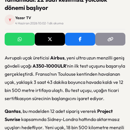
dönemi başlıyor
Yazar TV
Y
4 Haziran 2026 10:02 · 1 dk okuma
Avrupalı uçak üreticisi
Airbus
, yeni ultra uzun menzilli geniş
gövdeli uçağı
A350-1000ULR
’nin ilk test uçuşunu başarıyla
gerçekleştirdi. Fransa’nın Toulouse kentinden havalanan
uçak, yaklaşık 3 saat 43 dakika boyunca havada kaldı ve 12
bin 500 metre irtifaya ulaştı. Bu test uçuşu, uçağın ticari
sertifikasyon sürecinin başlangıcını işaret ediyor.
Qantas
, bu modelden 12 adet sipariş vererek
Project
Sunrise
kapsamında Sidney-Londra hattında aktarmasız
uçuşları hedefliyor. Yeni uçak, 18 bin 500 kilometre menzili