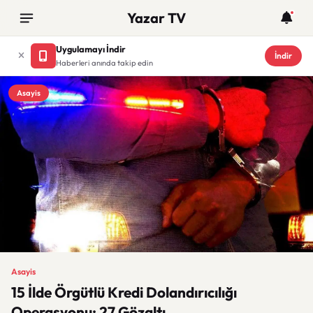
Yazar TV
Uygulamayı İndir
İndir
Haberleri anında takip edin
Asayis
Asayis
15 İlde Örgütlü Kredi Dolandırıcılığı
Operasyonu: 27 Gözaltı