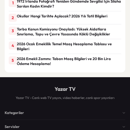
1972 İrlanda Fotoğrafı Yeniden Gündemde Sevgilisi İçin Silaha
1
Sarılan Kadın Kimdir?
Okullar Hangi Tarihte Açılacak? 2026 Yılı Tatil Bilgileri
2
Torba Kanun Komisyonu Onayladı: Yüksek Aidatlara
3
Sınırlama, Tapu ve Çevre Yasasında Köklü Değişiklikler
2026 Ocak Emeklilik Temel Maaş Hesaplama Tablosu ve
4
Bilgileri
2026 Emekli Zammı: Taban Maaş Bilgileri ve 20 Bin Lira
5
Ödeme Hesaplama!
Yazar TV
Yazar TV - Canlı web TV yayını, video haberler, canlı spor yayınları
Kategoriler
Servisler