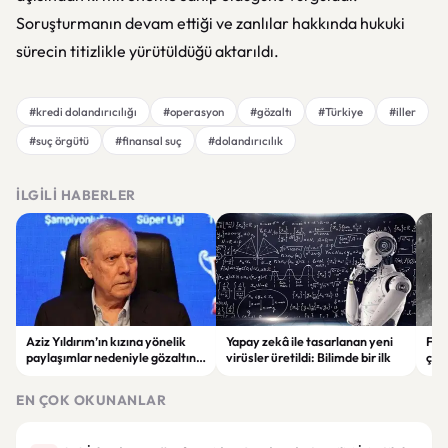
Soruşturmanın devam ettiği ve zanlılar hakkında hukuki
sürecin titizlikle yürütüldüğü aktarıldı.
#kredi dolandırıcılığı
#operasyon
#gözaltı
#Türkiye
#iller
#suç örgütü
#finansal suç
#dolandırıcılık
İLGILI HABERLER
Aziz Yıldırım’ın kızına yönelik
Yapay zekâ ile tasarlanan yeni
Falc
paylaşımlar nedeniyle gözaltına
virüsler üretildi: Bilimde bir ilk
çar
alınan şüpheli için tutuklama
gör
talebi
EN ÇOK OKUNANLAR