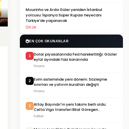
Mourinho ve Arda Güler yeniden İstanbul
yolcusu: İspanya Süper Kupası heyecanı
Türkiye'de yaşanacak
11:28
EN ÇOK OKUNANLAR
Dolar piyasalarında Fed hareketliliği: Gözler
1
eylül ayındaki faiz kararında
Finans
Evim sisteminde yeni dönem: Sözleşme
2
sınırları ve yatırım kuralları değişti
Finans
Altay Bayındır'ın yeni takımı belli oldu:
3
Celta Vigo transferi Bilal Göregen
videosuyla duyuruldu
Futbol