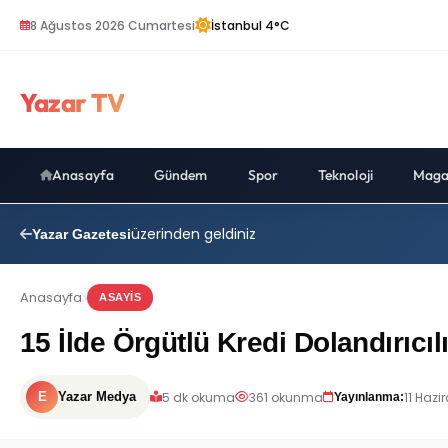
8 Ağustos 2026 Cumartesi
İstanbul 4°C
Yazar TV
Anasayfa
Gündem
Spor
Teknoloji
Maga
üzerinden geldiniz
Yazar Gazetesi
Anasayfa
ASAYIS
15 İlde Örgütlü Kredi Dolandırıcı
5 dk okuma
361 okunma
11 Hazi
E
Yazar Medya
Yayınlanma: