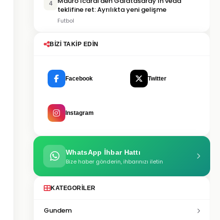
Mauro Icardi'den Galatasaray'ın veda
4
teklifine ret: Ayrılıkta yeni gelişme
Futbol
BIZI TAKIP EDIN
Facebook
Twitter
Instagram
WhatsApp İhbar Hattı
Bize haber gönderin, ihbarınızı iletin
KATEGORILER
Gundem