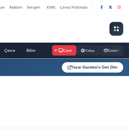
nye
Reklam
İletişim
KVKK
Çerez Politikası
|
Çevre
Bilim
Canlı
Video
Galeri
Yazar Gazetesi'e Geri Dön