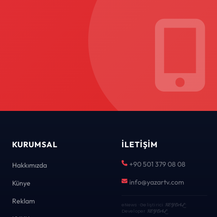
KURUMSAL
İLETIŞIM
+90 501 379 08 08
Hakkımızda
info@yazartv.com
Künye
Reklam
eNews · Geliştirici
KEYDAL
·
Developer
KEYDAL