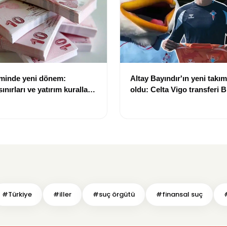
eminde yeni dönem:
Altay Bayındır'ın yeni takımı
nırları ve yatırım kuralları
oldu: Celta Vigo transferi Bi
Göregen videosuyla duyur
#Türkiye
#iller
#suç örgütü
#finansal suç