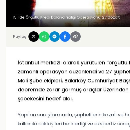
15 İlde Örgütlü Kredi Dolandırıcılığı Operasyonu: 27 Gözaltı
Paylaş
İstanbul merkezli olarak yürütülen “örgütlü k
zamanlı operasyon düzenlendi ve 27 şüpheli
Mali Şube ekipleri, Bakırköy Cumhuriyet Başs
depremde zarar görmüş araçlar üzerinden h
şebekesini hedef aldı.
Yapılan soruşturmada, şüphelilerin kazalı ve has
kullanılacak kişileri belirlediği ve ekspertiz süre