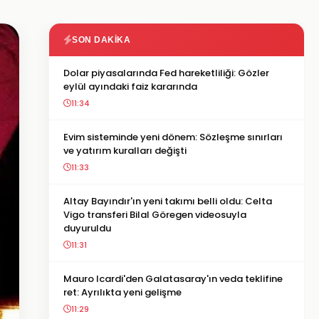
SON DAKIKA
Dolar piyasalarında Fed hareketliliği: Gözler
eylül ayındaki faiz kararında
11:34
Evim sisteminde yeni dönem: Sözleşme sınırları
ve yatırım kuralları değişti
11:33
Altay Bayındır'ın yeni takımı belli oldu: Celta
Vigo transferi Bilal Göregen videosuyla
duyuruldu
11:31
Mauro Icardi'den Galatasaray'ın veda teklifine
ret: Ayrılıkta yeni gelişme
11:29