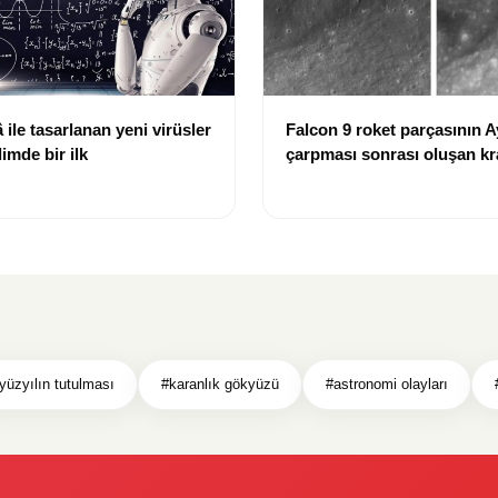
ile tasarlanan yeni virüsler
Falcon 9 roket parçasının A
limde bir ilk
çarpması sonrası oluşan kr
görüntülendi
yüzyılın tutulması
#karanlık gökyüzü
#astronomi olayları