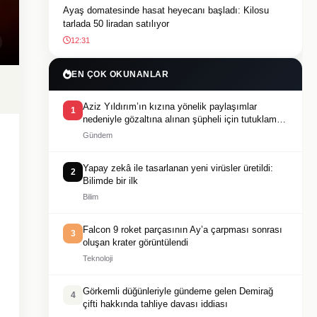
Ayaş domatesinde hasat heyecanı başladı: Kilosu
tarlada 50 liradan satılıyor
12:31
EN ÇOK OKUNANLAR
Aziz Yıldırım’ın kızına yönelik paylaşımlar
1
nedeniyle gözaltına alınan şüpheli için tutuklama
talebi
Gündem
Yapay zekâ ile tasarlanan yeni virüsler üretildi:
2
Bilimde bir ilk
Bilim
Falcon 9 roket parçasının Ay’a çarpması sonrası
3
oluşan krater görüntülendi
Teknoloji
Görkemli düğünleriyle gündeme gelen Demirağ
4
çifti hakkında tahliye davası iddiası