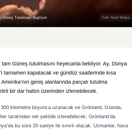
m Güneş Tutulması Başlıyor
Foto: Yazar Medya
k tam Güneş tutulmasını heyecanla bekliyor. Ay, Dünya
ş’i tamamen kapatacak ve gündüz saatlerinde kısa
y Amerika’nın geniş alanlarında parçalı tutulma
rli bir dar hattın üzerinden izlenebilecek.
n 300 kilometre boyunca uzanacak ve Grönland, İzlanda,
er tarafından net şekilde izlenebilecek. Grönland’da
ya’da bu süre 20 saniye ile sınırlı olacak. Uzmanlar, hava