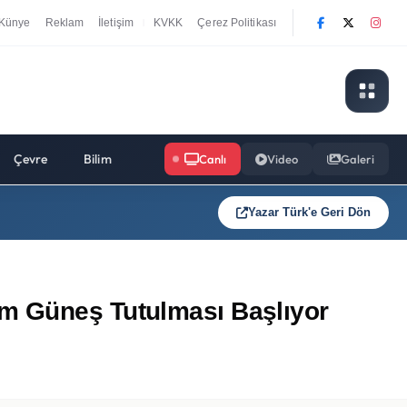
Künye
Reklam
İletişim
KVKK
Çerez Politikası
|
Çevre
Bilim
Canlı
Video
Galeri
Yazar Türk'e Geri Dön
am Güneş Tutulması Başlıyor