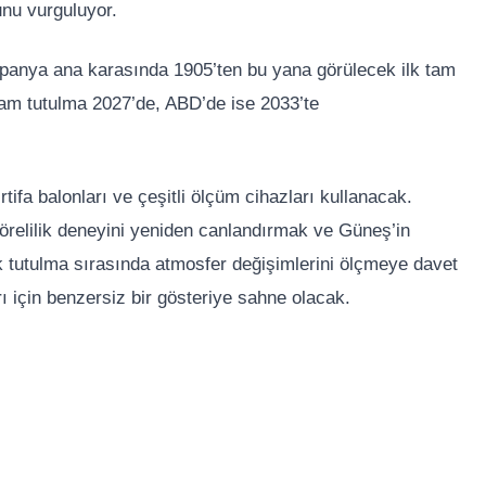
unu vurguluyor.
spanya ana karasında 1905’ten bu yana görülecek ilk tam
tam tutulma 2027’de, ABD’de ise 2033’te
tifa balonları ve çeşitli ölçüm cihazları kullanacak.
görelilik deneyini yeniden canlandırmak ve Güneş’in
k tutulma sırasında atmosfer değişimlerini ölçmeye davet
ı için benzersiz bir gösteriye sahne olacak.