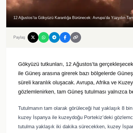
12 Ağustos’ta Gökyüzü Karanlığa Bürünecek: Avrupa’da Yüzyılın Ta
Paylaş
Gökyüzü tutkunları, 12 Ağustos’ta gerçekleşece
ile Güneş arasına girerek bazı bölgelerde Güne
süreli karanlık oluşacak. Avrupa, Afrika ve Kuze
gözlemlenirken, tam Güneş tutulması yalnızca beli
Tutulmanın tam olarak görüleceği hat yaklaşık 8 bi
kuzey İspanya ile kuzeydoğu Portekiz’deki gözlemcil
tutulma yaklaşık iki dakika sürecekken, kuzey İspan