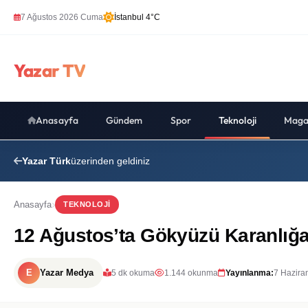
7 Ağustos 2026 Cuma
İstanbul 4°C
Yazar TV
Anasayfa
Gündem
Spor
Teknoloji
Maga
Yazar Türk
üzerinden geldiniz
Anasayfa
TEKNOLOJI
12 Ağustos’ta Gökyüzü Karanlığa
E
Yazar Medya
5 dk okuma
1.144 okunma
Yayınlanma:
7 Hazira