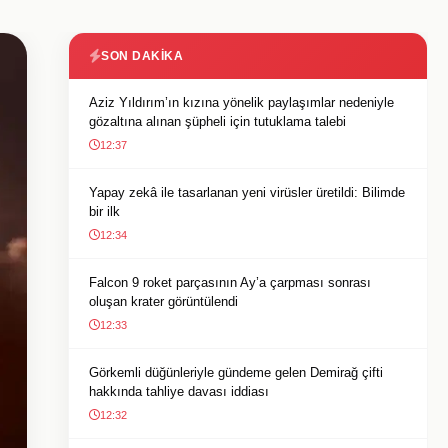
SON DAKIKA
Aziz Yıldırım’ın kızına yönelik paylaşımlar nedeniyle
gözaltına alınan şüpheli için tutuklama talebi
12:37
Yapay zekâ ile tasarlanan yeni virüsler üretildi: Bilimde
bir ilk
12:34
Falcon 9 roket parçasının Ay’a çarpması sonrası
oluşan krater görüntülendi
12:33
Görkemli düğünleriyle gündeme gelen Demirağ çifti
hakkında tahliye davası iddiası
12:32