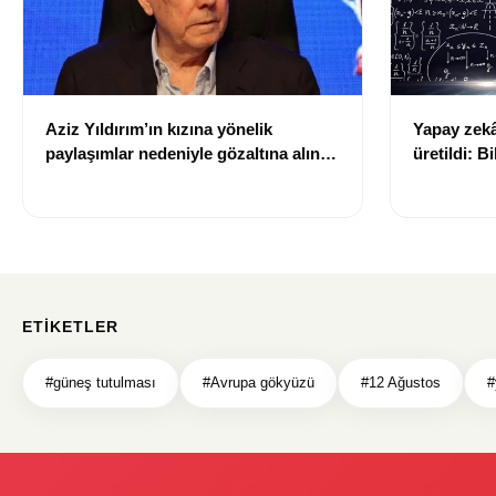
Aziz Yıldırım’ın kızına yönelik
Yapay zekâ 
paylaşımlar nedeniyle gözaltına alınan
üretildi: Bi
şüpheli için tutuklama talebi
ETIKETLER
#güneş tutulması
#Avrupa gökyüzü
#12 Ağustos
#