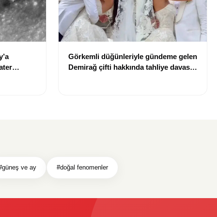
y’a
Görkemli düğünleriyle gündeme gelen
ater
Demirağ çifti hakkında tahliye davası
iddiası
#güneş ve ay
#doğal fenomenler