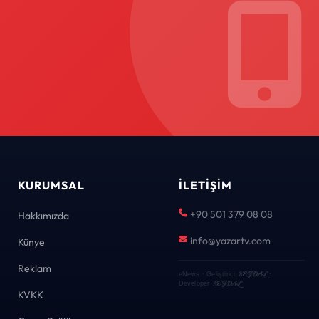
KURUMSAL
İLETIŞIM
+90 501 379 08 08
Hakkımızda
info@yazartv.com
Künye
Reklam
KEYDAL
eNews · Geliştirici
·
KEYDAL
Developer
KVKK